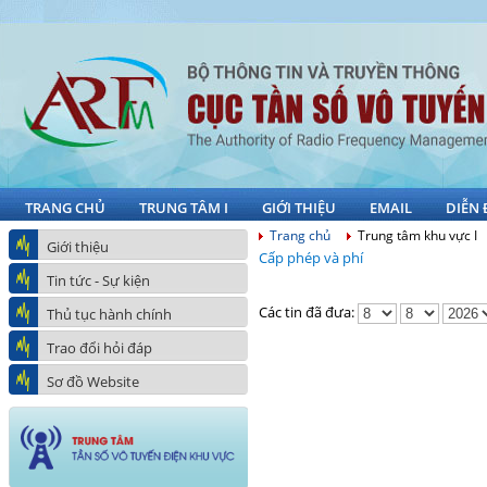
TRANG CHỦ
TRUNG TÂM I
GIỚI THIỆU
EMAIL
DIỄN
Trang chủ
Trung tâm khu vực I
Giới thiệu
Cấp phép và phí
Tin tức - Sự kiện
Các tin đã đưa:
Thủ tục hành chính
Trao đổi hỏi đáp
Sơ đồ Website