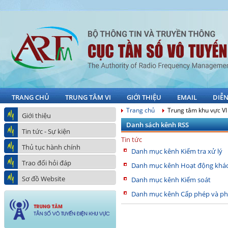
TRANG CHỦ
TRUNG TÂM VI
GIỚI THIỆU
EMAIL
DIỄ
Trang chủ
Trung tâm khu vực VI
Giới thiệu
Danh sách kênh RSS
Tin tức - Sự kiện
Tin tức
Thủ tục hành chính
Danh mục kênh Kiểm tra xử lý
Trao đổi hỏi đáp
Danh mục kênh Hoạt động khá
Sơ đồ Website
Danh mục kênh Kiểm soát
Danh mục kênh Cấp phép và ph