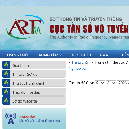
TRANG CHỦ
TRUNG TÂM VI
GIỚI THIỆU
EMAIL
DIỄ
Trang chủ
Trung tâm khu vực VI
Giới thiệu
Nghiệp vụ
Tin tức - Sự kiện
Các tin đã đưa:
Thủ tục hành chính
Trao đổi hỏi đáp
Sơ đồ Website