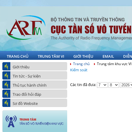
TRANG CHỦ
TRUNG TÂM VI
GIỚI THIỆU
EMAIL
DIỄ
Trang chủ
Trung tâm khu vực VI
Giới thiệu
Kiểm soát
Tin tức - Sự kiện
Các tin đã đưa:
Thủ tục hành chính
Trao đổi hỏi đáp
Sơ đồ Website