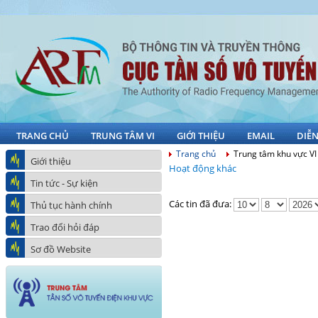
TRANG CHỦ
TRUNG TÂM VI
GIỚI THIỆU
EMAIL
DIỄ
Trang chủ
Trung tâm khu vực VI
Giới thiệu
Hoạt động khác
Tin tức - Sự kiện
Các tin đã đưa:
Thủ tục hành chính
Trao đổi hỏi đáp
Sơ đồ Website