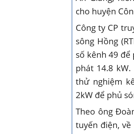
cho huyện Côn 
Công ty CP tr
sông Hồng (RT
số kênh 49 để 
phát 14.8 kW.
thử nghiệm kê
2kW để phủ só
Theo ông Đoàn
tuyến điện, về