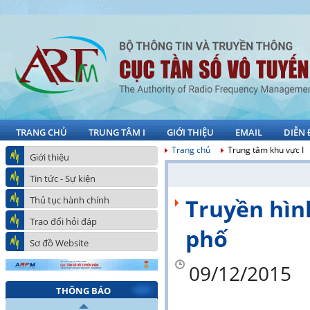
TRANG CHỦ
TRUNG TÂM I
GIỚI THIỆU
EMAIL
DIỄN
Trang chủ
Trung tâm khu vực I
Giới thiệu
Tin tức - Sự kiện
Thủ tục hành chính
Truyền hình
Trao đổi hỏi đáp
phố
Sơ đồ Website
09/12/2015
THÔNG BÁO