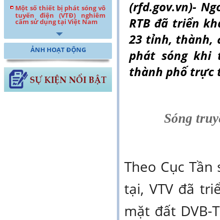
(rfd.gov.vn)- Ng
Một số thiết bị phát sóng vô
tuyến điện (VTĐ) nghiêm
RTB đã triển kh
cấm sử dụng tại Việt Nam
23 tỉnh, thành,
ẢNH HOẠT ĐỘNG
phát sóng khi 
thành phố trực 
Sóng truyề
Theo Cục Tần s
tại, VTV đã tr
mặt đất DVB-T