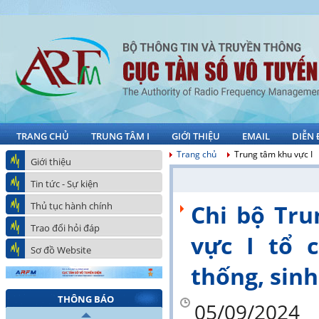
TRANG CHỦ
TRUNG TÂM I
GIỚI THIỆU
EMAIL
DIỄN
Trang chủ
Trung tâm khu vực I
Giới thiệu
Tin tức - Sự kiện
Thủ tục hành chính
Chi bộ Tru
Trao đổi hỏi đáp
vực I tổ 
Sơ đồ Website
thống, sin
THÔNG BÁO
05/09/2024