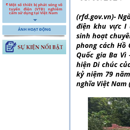
Một số thiết bị phát sóng vô
tuyến điện (VTĐ) nghiêm
cấm sử dụng tại Việt Nam
(rfd.gov.vn)- Ng
điện khu vực I
ẢNH HOẠT ĐỘNG
sinh hoạt chuyê
phong cách Hồ 
Quốc gia Ba Vì
hiện Di chúc củ
kỷ niệm 79 năm
nghĩa Việt Nam (