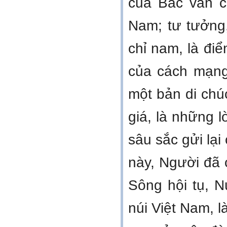
của Bác vẫn c
Nam; tư tưởng
chỉ nam, là điể
của cách mạng 
một bản di chúc
giá, là những l
sâu sắc gửi lại
này, Người đã c
Sông hội tụ, 
núi Việt Nam, 