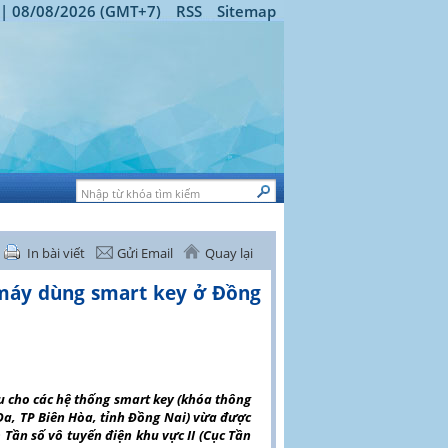
 | 08/08/2026 (GMT+7)
RSS
Sitemap
In bài viết
Gửi Email
Quay lại
e máy dùng smart key ở Đồng
iễu cho các hệ thống smart key (khóa thông
Đa, TP Biên Hòa, tỉnh Đồng Nai) vừa được
n số vô tuyến điện khu vực II (Cục Tần