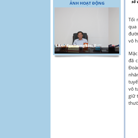
số
ẢNH HOẠT ĐỘNG
Tối 
qua 
đườn
vô h
Lãnh đạo Trung tâm II
Mặc 
đã c
Đoàn
nhân
tuyế
vô t
giữ 
thườ