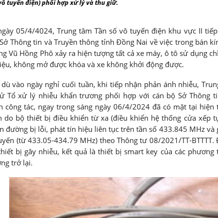
 vô tuyến điện) phối hợp xử lý và thu giữ.
ngày 05/4/4024, Trung tâm Tần số vô tuyến điện khu vực II tiế
Sở Thông tin và Truyền thông tỉnh Đồng Nai về việc trong bán k
g Vũ Hồng Phô xảy ra hiện tượng tất cả xe máy, ô tô sử dụng ch
iệu, không mở được khóa và xe không khởi động được.
dù vào ngày nghỉ cuối tuần, khi tiếp nhận phản ánh nhiễu, Trung 
ử Tổ xử lý nhiễu khẩn trương phối hợp với cán bộ Sở Thông ti
 công tác, ngay trong sáng ngày 06/4/2024 đã có mặt tại hiện
 do bộ thiết bị điều khiển từ xa (điều khiển hệ thống cửa xếp tự
n đường bị lỗi, phát tín hiệu liên tục trên tần số 433.845 MHz và 
uyến (từ 433.05-434.79 MHz) theo Thông tư 08/2021/TT-BTTTT. Đo
thiết bị gây nhiễu, kết quả là thiết bị smart key của các phươn
ng trở lại.