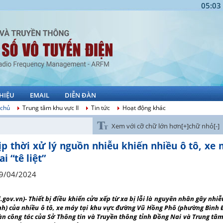
05:03
THIỆU
EMAIL
DIỄN ĐÀN
 chủ
Trung tâm khu vực II
Tin tức
Hoạt động khác
Xem với cỡ chữ lớn hơn[+]
chữ nhỏ[-]
ịp thời xử lý nguồn nhiễu khiến nhiều ô tô, x
ai “tê liệt”
9/04/2024
d.gov.vn)- Thiết bị điều khiển cửa xếp từ xa bị lỗi là nguyên nhân gây nh
h) của nhiều ô tô, xe máy tại khu vực đường Vũ Hồng Phô (phường Bình 
n công tác của Sở Thông tin và Truyền thông tỉnh Đồng Nai và Trung tâm Tầ