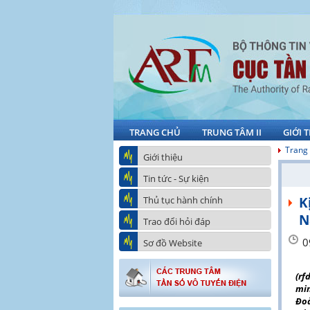
TRANG CHỦ
TRUNG TÂM II
GIỚI 
Trang
Giới thiệu
Tin tức - Sự kiện
Thủ tục hành chính
K
N
Trao đổi hỏi đáp
0
Sơ đồ Website
(rf
min
Đoà