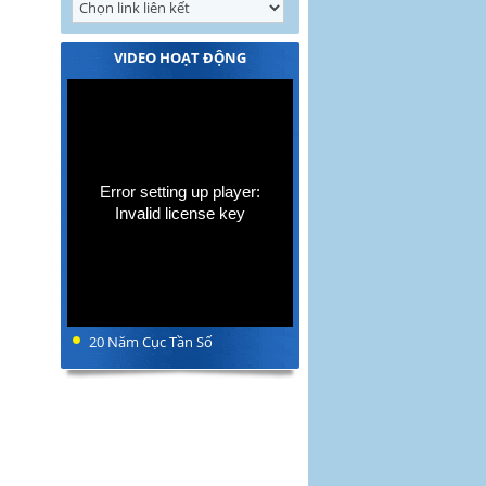
VIDEO HOẠT ĐỘNG
Error setting up player:
Invalid license key
20 Năm Cục Tần Số