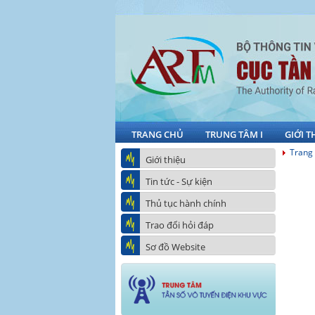
TRANG CHỦ
TRUNG TÂM I
GIỚI T
Trang
Giới thiệu
Tin tức - Sự kiện
Thủ tục hành chính
Trao đổi hỏi đáp
Sơ đồ Website