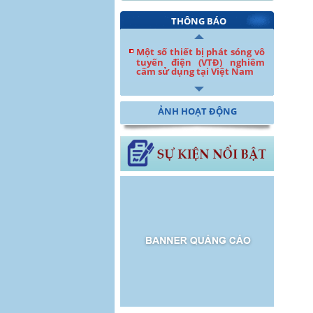
THÔNG BÁO
Một số thiết bị phát sóng vô
tuyến điện (VTĐ) nghiêm
cấm sử dụng tại Việt Nam
ẢNH HOẠT ĐỘNG