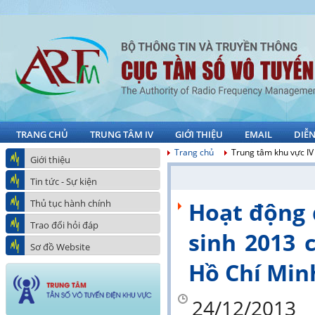
TRANG CHỦ
TRUNG TÂM IV
GIỚI THIỆU
EMAIL
DIỄ
Trang chủ
Trung tâm khu vực IV
Giới thiệu
Tin tức - Sự kiện
Thủ tục hành chính
Hoạt động 
Trao đổi hỏi đáp
sinh 2013 
Sơ đồ Website
Hồ Chí Minh
24/12/2013