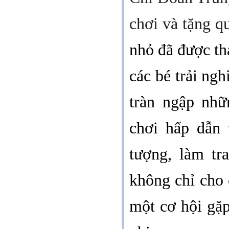
chơi và tặng q
nhỏ
đã
được
th
các bé trải ng
tràn ngập nhữ
chơi hấp dẫn 
tượng, làm tr
không chỉ cho 
một cơ hội gặp