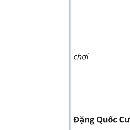
Các bé và 
chơi
Đặng Quốc C