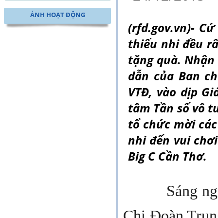
ẢNH HOẠT ĐỘNG
(rfd.gov.vn)- C
thiếu nhi đều r
tặng quà. Nhận 
dẫn của Ban ch
VTĐ, vào dịp G
tâm Tần số vô t
tổ chức mời các
nhi đến vui chơ
Big C Cần Thơ.
Sáng ngày 22
Chi Đoàn Trung