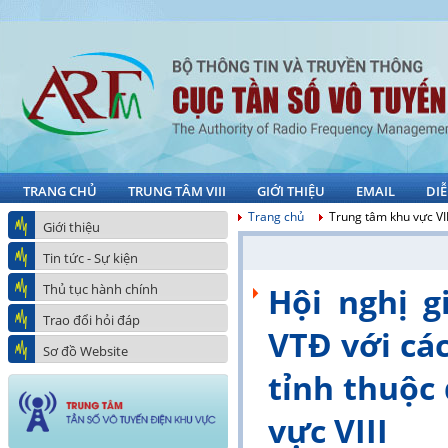
TRANG CHỦ
TRUNG TÂM VIII
GIỚI THIỆU
EMAIL
DI
Trang chủ
Trung tâm khu vực VII
Giới thiệu
Tin tức - Sự kiện
Thủ tục hành chính
Hội nghị g
Trao đổi hỏi đáp
VTĐ với cá
Sơ đồ Website
tỉnh thuộc
vực VIII