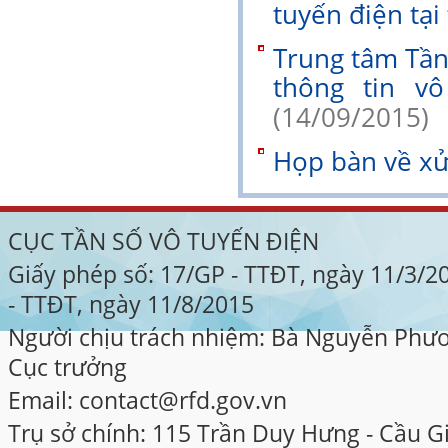
tuyến điện tạ
Trung tâm Tần
thông tin v
(14/09/2015)
Họp bàn về xử 
CỤC TẦN SỐ VÔ TUYẾN ĐIỆN
Giấy phép số: 17/GP - TTĐT, ngày 11/3/
- TTĐT, ngày 11/8/2015
Người chịu trách nhiệm: Bà Nguyễn Phư
Cục trưởng
Email: contact@rfd.gov.vn
Trụ sở chính: 115 Trần Duy Hưng - Cầu Gi