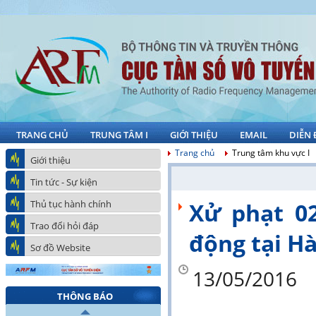
TRANG CHỦ
TRUNG TÂM I
GIỚI THIỆU
EMAIL
DIỄN
Trang chủ
Trung tâm khu vực I
Giới thiệu
Tin tức - Sự kiện
Thủ tục hành chính
Xử phạt 0
Trao đổi hỏi đáp
động tại Hà
Sơ đồ Website
13/05/2016
THÔNG BÁO