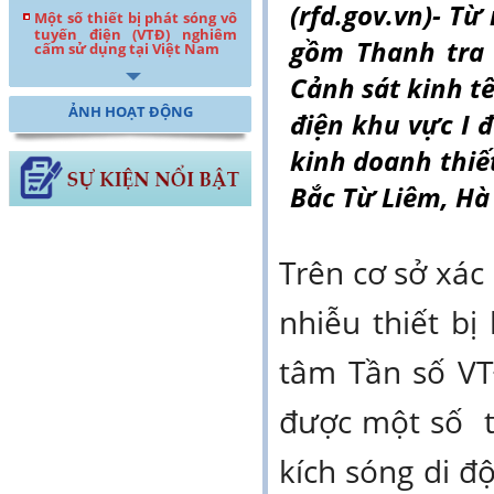
(rfd.gov.vn)- Từ
Một số thiết bị phát sóng vô
tuyến điện (VTĐ) nghiêm
gồm Thanh tra 
cấm sử dụng tại Việt Nam
Cảnh sát kinh tế
ẢNH HOẠT ĐỘNG
điện khu vực I đ
kinh doanh thiế
Bắc Từ Liêm, Hà
Trên cơ sở xác 
nhiễu thiết bị
tâm Tần số VT
được một số tổ
kích sóng di đ