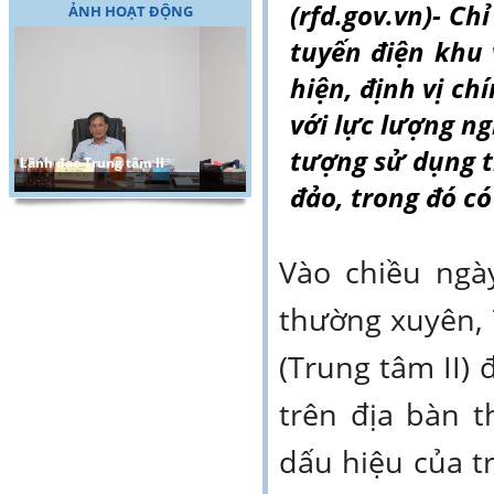
(rfd.gov.vn)- Ch
ẢNH HOẠT ĐỘNG
tuyến điện khu 
hiện, định vị c
với lực lượng ng
tượng sử dụng t
Lãnh đạo Trung tâm II
đảo, trong đó c
Vào chiều ngà
thường xuyên, 
(Trung tâm II) 
trên địa bàn 
dấu hiệu của t