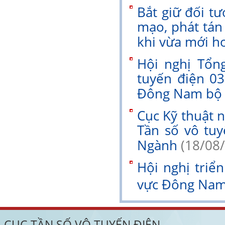
Bắt giữ đối t
mạo, phát tán
khi vừa mới h
Hội nghị Tổng
tuyến điện 03
Đông Nam bô
Cục Kỹ thuật 
Tần số vô tuy
Ngành
(18/08
Hội nghị triển
vực Đông Nam
CỤC TẦN SỐ VÔ TUYẾN ĐIỆN