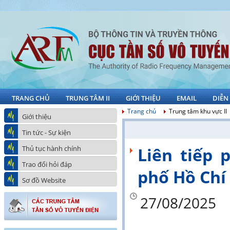
TRANG CHỦ
TRUNG TÂM II
GIỚI THIỆU
EMAIL
DIỄN
Trang chủ
Trung tâm khu vực II
Giới thiệu
Tin tức - Sự kiện
Thủ tục hành chính
Liên tiếp 
Trao đổi hỏi đáp
phố Hồ Chí
Sơ đồ Website
27/08/2025