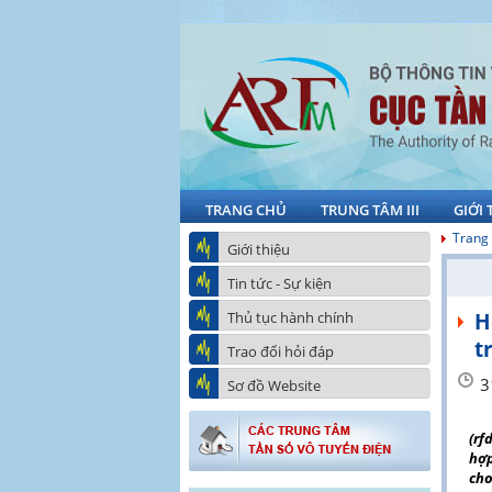
TRANG CHỦ
TRUNG TÂM III
GIỚI 
Trang
Giới thiệu
Tin tức - Sự kiện
Thủ tục hành chính
H
t
Trao đổi hỏi đáp
3
Sơ đồ Website
(rf
hợp
cho