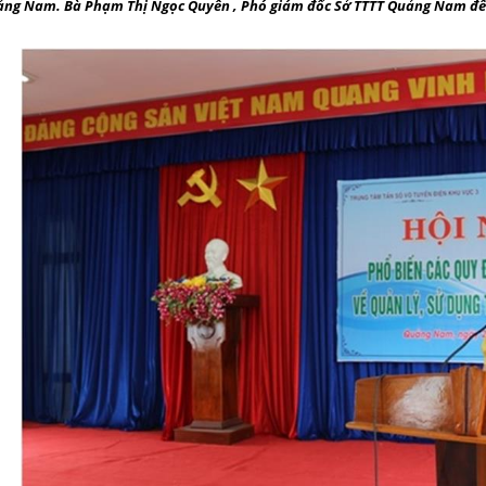
ng Nam. Bà Phạm Thị Ngọc Quyên , Phó giám đốc Sở TTTT Quảng Nam đến