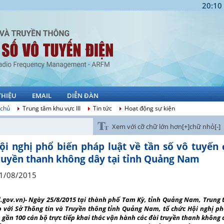
20:10
THIỆU
EMAIL
DIỄN ĐÀN
 chủ
Trung tâm khu vực III
Tin tức
Hoạt động sự kiện
Xem với cỡ chữ lớn hơn[+]
chữ nhỏ[-]
ội nghị phổ biến pháp luật về tần số vô tuy
ruyền thanh không dây tại tỉnh Quảng Nam
1/08/2015
d.gov.vn)- Ngày 25/8/2015 tại thành phố Tam Kỳ, tỉnh Quảng Nam, Trung 
 với Sở Thông tin và Truyền thông tỉnh Quảng Nam, tổ chức Hội nghị ph
 gần 100 cán bộ trực tiếp khai thác vận hành các đài truyền thanh không 