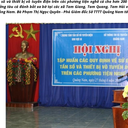
 số và thiết bị vô tuyến điện trên các phương tiện nghề cá cho hơn 20
ởng tàu cá đánh bắt xa bờ tại các xã Tam Giang, Tam Quang, Tam Hải v
ng Nam. Bà Phạm Thị Ngọc Quyên - Phó Giám đốc Sở TTTT Quảng Nam tới 