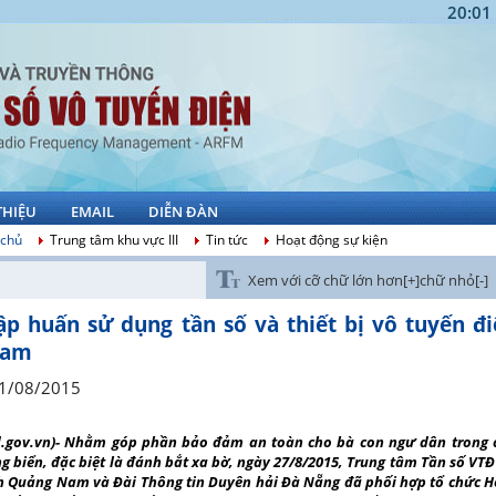
20:01
THIỆU
EMAIL
DIỄN ĐÀN
 chủ
Trung tâm khu vực III
Tin tức
Hoạt động sự kiện
Xem với cỡ chữ lớn hơn[+]
chữ nhỏ[-]
ập huấn sử dụng tần số và thiết bị vô tuyến đ
am
1/08/2015
d.gov.vn)- Nhằm góp phần bảo đảm an toàn cho bà con ngư dân trong c
g biển, đặc biệt là đánh bắt xa bờ, ngày 27/8/2015, Trung tâm Tần số VTĐ 
h Quảng Nam và Đài Thông tin Duyên hải Đà Nẵng đã phối hợp tổ chức Hộ