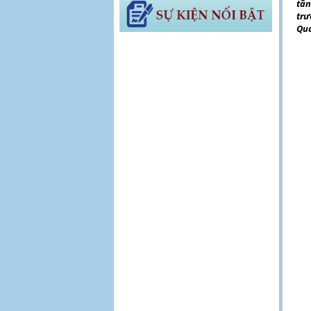
tần
trư
Quả