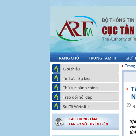
TRANG CHỦ
TRUNG TÂM III
GIỚI 
Trang
Giới thiệu
Tin tức - Sự kiện
Thủ tục hành chính
T
N
Trao đổi hỏi đáp
3
Sơ đồ Website
(rf
vùn
tỉn