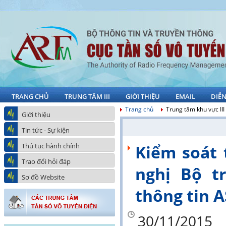
TRANG CHỦ
TRUNG TÂM III
GIỚI THIỆU
EMAIL
DIỄ
Trang chủ
Trung tâm khu vực III
Giới thiệu
Tin tức - Sự kiện
Thủ tục hành chính
Kiểm soát 
Trao đổi hỏi đáp
nghị Bộ t
Sơ đồ Website
thông tin 
30/11/2015