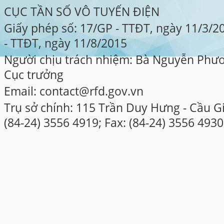
CỤC TẦN SỐ VÔ TUYẾN ĐIỆN
Giấy phép số: 17/GP - TTĐT, ngày 11/3/
- TTĐT, ngày 11/8/2015
Người chịu trách nhiệm: Bà Nguyễn Phư
Cục trưởng
Email: contact@rfd.gov.vn
Trụ sở chính: 115 Trần Duy Hưng - Cầu Gi
(84-24) 3556 4919; Fax: (84-24) 3556 4930