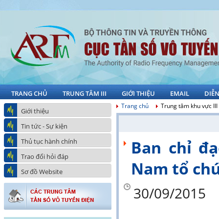
TRANG CHỦ
TRUNG TÂM III
GIỚI THIỆU
EMAIL
DIỄ
Trang chủ
Trung tâm khu vực III
Giới thiệu
Tin tức - Sự kiện
Thủ tục hành chính
Ban chỉ đạ
Trao đổi hỏi đáp
Nam tổ chứ
Sơ đồ Website
30/09/2015