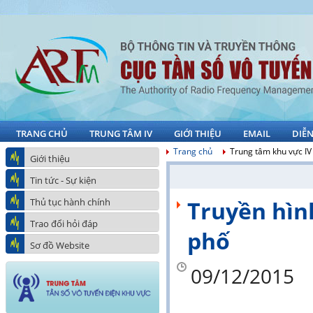
TRANG CHỦ
TRUNG TÂM IV
GIỚI THIỆU
EMAIL
DIỄ
Trang chủ
Trung tâm khu vực IV
Giới thiệu
Tin tức - Sự kiện
Thủ tục hành chính
Truyền hình
Trao đổi hỏi đáp
phố
Sơ đồ Website
09/12/2015