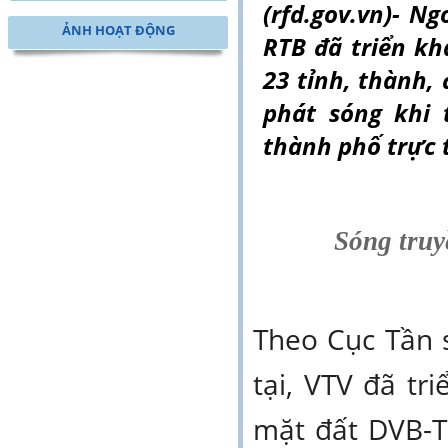
(rfd.gov.vn)- Ng
ẢNH HOẠT ĐỘNG
RTB đã triển kh
23 tỉnh, thành,
phát sóng khi 
thành phố trực 
Sóng truyề
Theo Cục Tần s
tại, VTV đã tr
mặt đất DVB-T