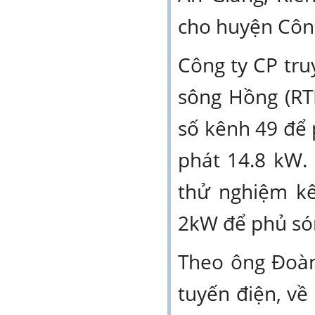
cho huyện Côn 
Công ty CP tr
sông Hồng (RT
số kênh 49 để 
phát 14.8 kW.
thử nghiệm kê
2kW để phủ só
Theo ông Đoàn
tuyến điện, về