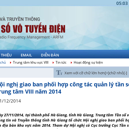
05:03
I THIỆU
EMAIL
DIỄN ĐÀN
 chủ
Trung tâm khu vực VIII
Tin tức
Hoạt động sự kiện
Xem với cỡ chữ lớn hơn[+]
chữ nhỏ[-]
ội nghị giao ban phối hợp công tác quản lý tần s
rung tâm VIII năm 2014
1/12/2014
y 27/11/2014, tại thành phố Hà Giang, tỉnh Hà Giang, Trung tâm Tần số v
ng tin và Truyền thông tỉnh Hà Giang tổ chức Hội nghị giao ban phối h
n địa bàn khu vực năm 2014. Tham dự Hội nghị có Cục trưởng Cục Tần 