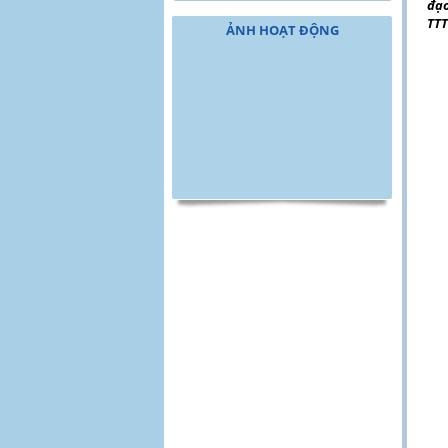
đạo
TTT
ẢNH HOẠT ĐỘNG