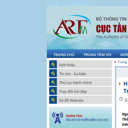
TRANG CHỦ
TRUNG TÂM VIII
GIỚ
Trang
Giới thiệu
Tin tức - Sự kiện
Thủ tục hành chính
H
T
Trao đổi hỏi đáp
0
Sơ đồ Website
Ngà
Thô
trê