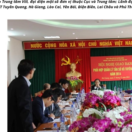
 Trung tâm VIII, đại diện một số đơn vị thuộc Cục và Trung tâm; Lãnh đạ
T Tuyên Quang, Hà Giang, Lào Cai, Yên Bái, Điện Biên, Lai Châu và Phú Th