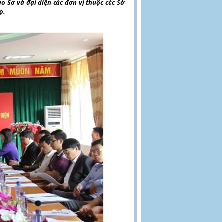
o Sở và đại diện các đơn vị thuộc các Sở
ọ.