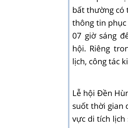
bất thường có 
thông tin phục
07 giờ sáng đ
hội.
Riêng tr
lịch,
công tác k
Lễ hội Đền Hù
suốt thời gian 
vực di tích lị