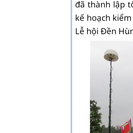
đã thành lập
t
kế hoạch
kiểm 
Lễ hội Đền Hù