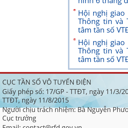
hình 6 tháng 
Hội nghị giao
Thông tin và 
tâm tần số VT
Hội nghị giao
Thông tin và 
tâm tần số VTĐ
CỤC TẦN SỐ VÔ TUYẾN ĐIỆN
Giấy phép số: 17/GP - TTĐT, ngày 11/3/2
TTĐT, ngày 11/8/2015
Người chịu trách nhiệm: Bà Nguyễn Phư
Cục trưởng
Email: contact@rfd.gov.vn