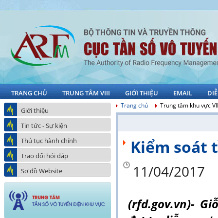
TRANG CHỦ
TRUNG TÂM VIII
GIỚI THIỆU
EMAIL
DI
Trang chủ
Trung tâm khu vực VII
Giới thiệu
Tin tức - Sự kiện
Thủ tục hành chính
Kiểm soát 
Trao đổi hỏi đáp
11/04/2017
Sơ đồ Website
(rfd.gov.vn)- 