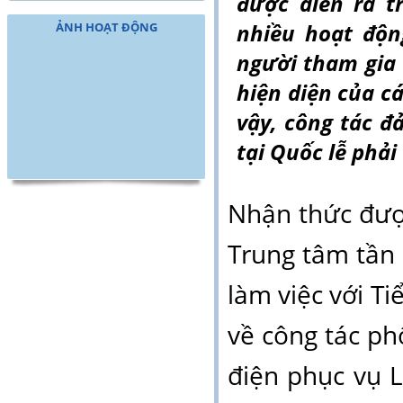
được diễn ra t
nhiều hoạt độn
ẢNH HOẠT ĐỘNG
người tham gia 
hiện diện của c
vậy, công tác đ
tại Quốc lễ phải
Nhận thức đượ
Trung tâm tần 
làm việc với T
về công tác ph
điện
phục vụ
L