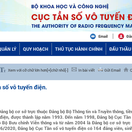
Email
Đă
QUẢN LÝ
QUY HOẠCH
THỦ TỤC HÀNH CHÍNH
ĐẤU THẦU 
Xem với cỡ chữ lớn hơn[+]
chữ nhỏ[-]
In bài viết
Gửi Email
Q
 số vô tuyến điện.
Đảng bộ cơ sở trực thuộc Đảng bộ Bộ Thông tin và Truyền thông, tiề
u điện, được thành lập năm 1993. Đến năm 1998, Đảng bộ Cục Tần
ộ Bộ Bưu chính Viễn thông và từ năm 2004 là Đảng bộ cơ sở trực
 6/2020, Đảng bộ Cục Tần số vô tuyến điện có 164 đảng viên, sin