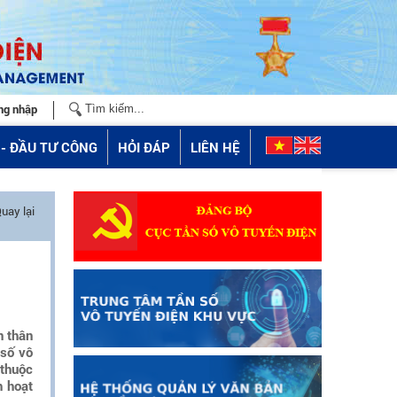
ng nhập
- ĐẦU TƯ CÔNG
HỎI ĐÁP
LIÊN HỆ
uay lại
n thân
 số vô
 thuộc
h hoạt