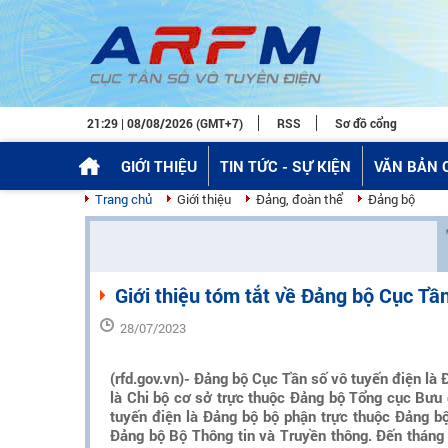
21:29 | 08/08/2026 (GMT+7)
RSS
Sơ đồ cổng
GIỚI THIỆU
TIN TỨC - SỰ KIỆN
VĂN BẢN 
Trang chủ
Giới thiệu
Đảng, đoàn thể
Đảng bộ
Giới thiệu tóm tắt về Đảng bộ Cục Tần
28/07/2023
(rfd.gov.vn)- Đảng bộ Cục Tần số vô tuyến điện là 
là Chi bộ cơ sở trực thuộc Đảng bộ Tổng cục Bư
tuyến điện là Đảng bộ bộ phận trực thuộc Đảng b
Đảng bộ Bộ Thông tin và Truyền thông. Đến tháng