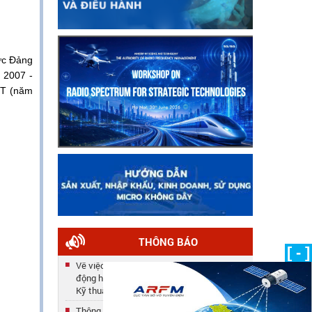
hức Đảng
 2007 -
TT (năm
THÔNG BÁO
[ - ]
Về việc công nhận kết quả tuyển dụng lao
động hợp đồng năm 2025 của Trung tâm
Kỹ thuật
Thông báo số 33/TB-TTKT về việc gia hạn