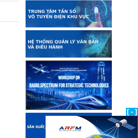
[ - ]