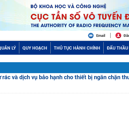
Email
Đă
QUẢN LÝ
QUY HOẠCH
THỦ TỤC HÀNH CHÍNH
ĐẤU THẦU 
ác và dịch vụ bảo hạnh cho thiết bị ngăn chặn thư