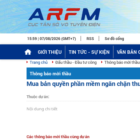
15:59 | 07/08/2026 (GMT+7)
RSS
Sơ đồ cổng
GIỚI THIỆU
TIN TỨC - SỰ KIỆN
VĂN BẢN 
Trang chủ
Đấu thầu - Đầu tư công
Thông báo mời thầu
Thông báo mời thầu
Mua bản quyền phần mềm ngăn chặn thư r
Thuộc dự án:
Nội dung chi tiết
Các thông báo mời thầu cùng dự án