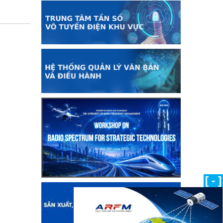
[ - ]