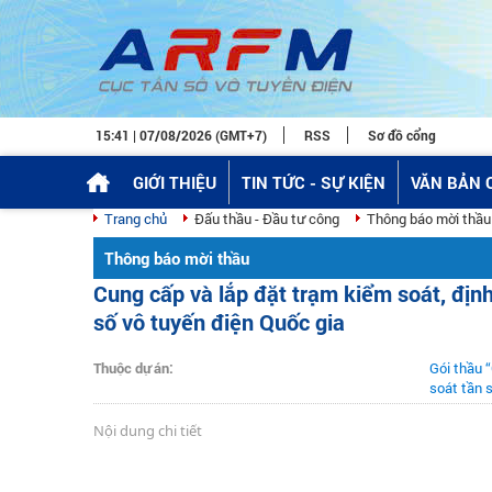
15:41 | 07/08/2026 (GMT+7)
RSS
Sơ đồ cổng
GIỚI THIỆU
TIN TỨC - SỰ KIỆN
VĂN BẢN 
Trang chủ
Đấu thầu - Đầu tư công
Thông báo mời thầu
Thông báo mời thầu
Cung cấp và lắp đặt trạm kiểm soát, địn
số vô tuyến điện Quốc gia
Thuộc dự án:
Gói thầu 
soát tần 
Nội dung chi tiết