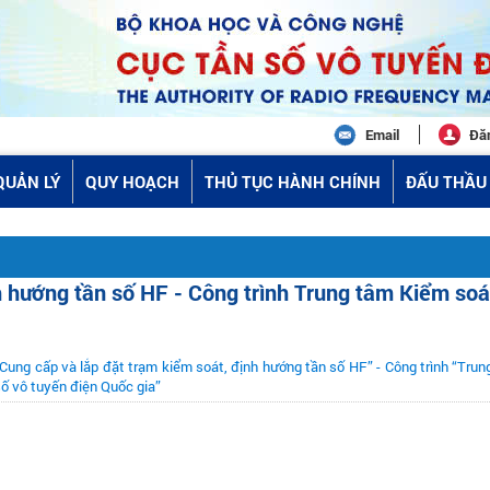
Email
Đă
QUẢN LÝ
QUY HOẠCH
THỦ TỤC HÀNH CHÍNH
ĐẤU THẦU 
h hướng tần số HF - Công trình Trung tâm Kiểm soá
“Cung cấp và lắp đặt trạm kiểm soát, định hướng tần số HF” - Công trình “Tru
số vô tuyến điện Quốc gia”