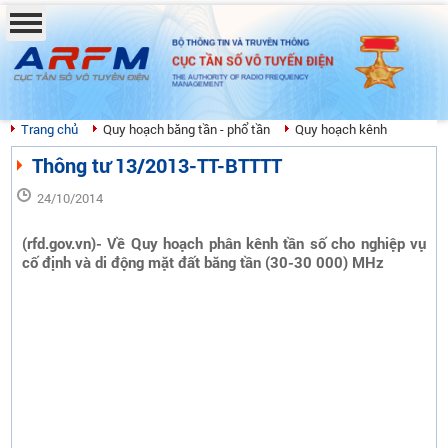
BỘ THÔNG TIN VÀ TRUYỀN THÔNG
CỤC TẦN SỐ VÔ TUYẾN ĐIỆN
THE AUTHORITY OF RADIO FREQUENCY
MANAGEMENT
Trang chủ
Quy hoạch băng tần - phổ tần
Quy hoạch kênh
Thông tư 13/2013-TT-BTTTT
24/10/2014
(rfd.gov.vn)- Về Quy hoạch phân kênh tần số cho nghiệp vụ
cố định và di động mặt đất băng tần (30-30 000) MHz