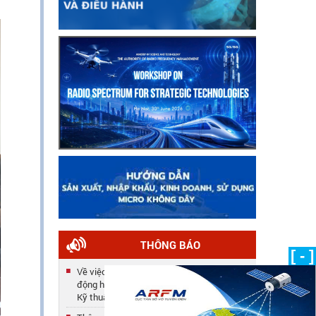
THÔNG BÁO
[ - ]
Về việc công nhận kết quả tuyển dụng lao
động hợp đồng năm 2025 của Trung tâm
Kỹ thuật
Thông báo số 33/TB-TTKT về việc gia hạn