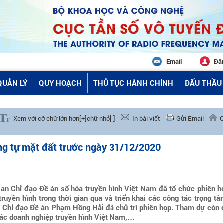
Email
Đă
QUẢN LÝ
QUY HOẠCH
THỦ TỤC HÀNH CHÍNH
ĐẤU THẦU 
Xem với cỡ chữ lớn hơn[+]
chữ nhỏ[-]
In bài viết
Gửi Email
Q
ng tự mặt đất trước ngày 31/12/2020
Ban Chỉ đạo Đề án số hóa truyền hình Việt Nam đã tổ chức phiên h
truyền hình trong thời gian qua và triển khai các công tác trọng t
Chỉ đạo Đề án Phạm Hồng Hải đã chủ trì phiên họp. Tham dự còn 
các doanh nghiệp truyền hình Việt Nam,…