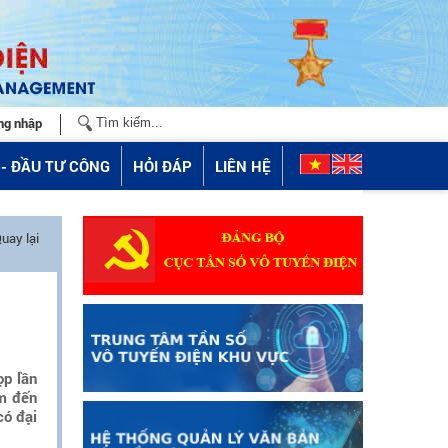
ng nhập
- ĐẦU TƯ CÔNG
HỎI ĐÁP
LIÊN HỆ
uay lại
ọp lần
âm đến
có đại