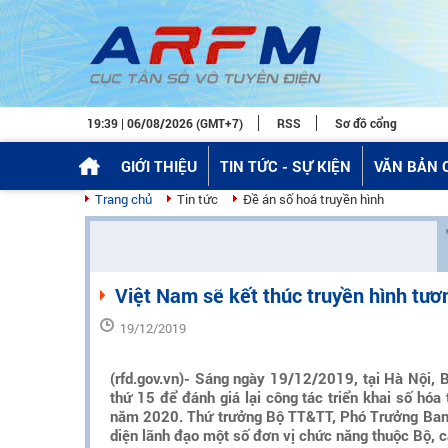
19:39 | 06/08/2026 (GMT+7)
RSS
Sơ đồ cổng
GIỚI THIỆU
TIN TỨC - SỰ KIỆN
VĂN BẢN 
Trang chủ
Tin tức
Đề án số hoá truyền hình
Việt Nam sẽ kết thúc truyền hình tươ
19/12/2019
(rfd.gov.vn)- Sáng ngày 19/12/2019, tại Hà Nội, 
thứ 15 để đánh giá lại công tác triển khai số hóa 
năm 2020. Thứ trưởng Bộ TT&TT, Phó Trưởng Ban 
diện lãnh đạo một số đơn vị chức năng thuộc Bộ, 