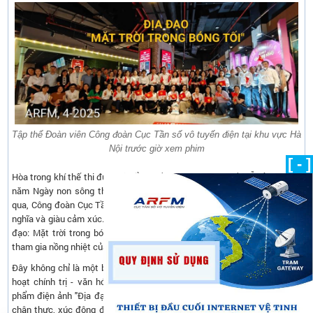
Tập thể Đoàn viên Công đoàn Cục Tần số vô tuyến điện tại khu vực Hà
Nội trước giờ xem phim
[ - ]
Hòa trong khí thế thi đua sôi nổi và niềm tự hào hướng về Lễ kỷ niệm 50
năm Ngày non sông thống nhất (30/4/1975 – 30/4/2025), tháng 4 vừa
qua, Công đoàn Cục Tần số vô tuyến điện đã có chuỗi hoạt động đầy ý
nghĩa và giàu cảm xúc. Nổi bật trong số đó là buổi xem phim lịch sử "Địa
đạo: Mặt trời trong bóng tối", được tổ chức trang trọng và thu hút sự
tham gia nồng nhiệt của đông đảo cán bộ, đoàn viên.
Đây không chỉ là một buổi xem phim thông thường, mà là một đợt sinh
hoạt chính trị - văn hóa mang đậm giá trị giáo dục truyền thống. Tác
phẩm điện ảnh "Địa đạo: Mặt trời trong bóng tối" với những thước phim
chân thực, xúc động đã tái hiện một cách sống động cuộc sống, chiến