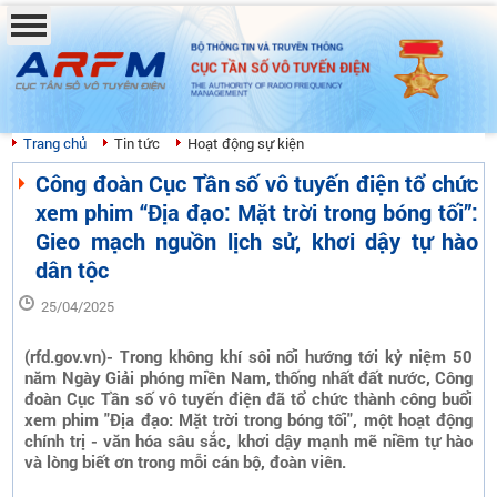
BỘ THÔNG TIN VÀ TRUYỀN THÔNG
CỤC TẦN SỐ VÔ TUYẾN ĐIỆN
THE AUTHORITY OF RADIO FREQUENCY
MANAGEMENT
Trang chủ
Tin tức
Hoạt động sự kiện
Công đoàn Cục Tần số vô tuyến điện tổ chức
xem phim “Địa đạo: Mặt trời trong bóng tối”:
Gieo mạch nguồn lịch sử, khơi dậy tự hào
dân tộc
25/04/2025
(rfd.gov.vn)- Trong không khí sôi nổi hướng tới kỷ niệm 50
năm Ngày Giải phóng miền Nam, thống nhất đất nước, Công
đoàn Cục Tần số vô tuyến điện đã tổ chức thành công buổi
xem phim "Địa đạo: Mặt trời trong bóng tối", một hoạt động
chính trị - văn hóa sâu sắc, khơi dậy mạnh mẽ niềm tự hào
và lòng biết ơn trong mỗi cán bộ, đoàn viên.