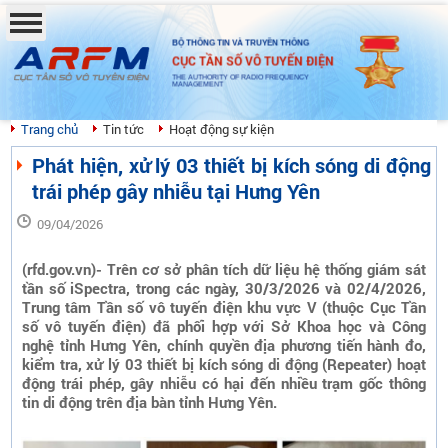
BỘ THÔNG TIN VÀ TRUYỀN THÔNG
CỤC TẦN SỐ VÔ TUYẾN ĐIỆN
THE AUTHORITY OF RADIO FREQUENCY
MANAGEMENT
Trang chủ
Tin tức
Hoạt động sự kiện
Phát hiện, xử lý 03 thiết bị kích sóng di động
trái phép gây nhiễu tại Hưng Yên
09/04/2026
(rfd.gov.vn)- Trên cơ sở phân tích dữ liệu hệ thống giám sát
tần số iSpectra, trong các ngày, 30/3/2026 và 02/4/2026,
Trung tâm Tần số vô tuyến điện khu vực V (thuộc Cục Tần
số vô tuyến điện) đã phối hợp với Sở Khoa học và Công
nghệ tỉnh Hưng Yên, chính quyền địa phương tiến hành đo,
kiểm tra, xử lý 03 thiết bị kích sóng di động (Repeater) hoạt
động trái phép, gây nhiễu có hại đến nhiều trạm gốc thông
tin di động trên địa bàn tỉnh Hưng Yên.