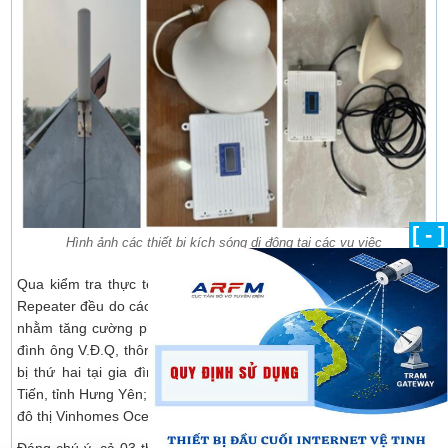
[ - ]
Hình ảnh các thiết bị kích sóng di động tại các vụ việc
Qua kiểm tra thực tế, lực lượng chức năng xác định 03 thiết bị
Repeater đều do các hộ gia đình tự ý mua sắm, lắp đặt, sử dụng
nhằm tăng cường phủ sóng trong nhà. Thiết bị thứ nhất tại gia
đình ông V.Đ.Q, thôn Yên Lịch, xã Việt Tiến, tỉnh Hưng Yên; thiết
bị thứ hai tại gia đình ông N.H.C, cùng thôn Yên Lịch, xã Việt
Tiến, tỉnh Hưng Yên; và thiết bị thứ ba tại gia đình ông Đ.H.L, khu
đô thị Vinhomes Ocean Park 2, xã Nghĩa Trụ, tỉnh Hưng Yên.