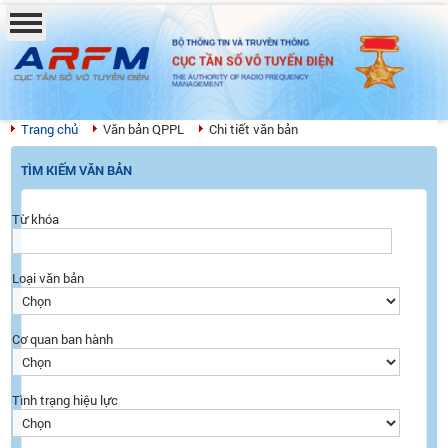
BỘ THÔNG TIN VÀ TRUYỀN THÔNG
CỤC TẦN SỐ VÔ TUYẾN ĐIỆN
THE AUTHORITY OF RADIO FREQUENCY
MANAGEMENT
Trang chủ
Văn bản QPPL
Chi tiết văn bản
TÌM KIẾM VĂN BẢN
Từ khóa
Loại văn bản
Cơ quan ban hành
Tình trạng hiệu lực