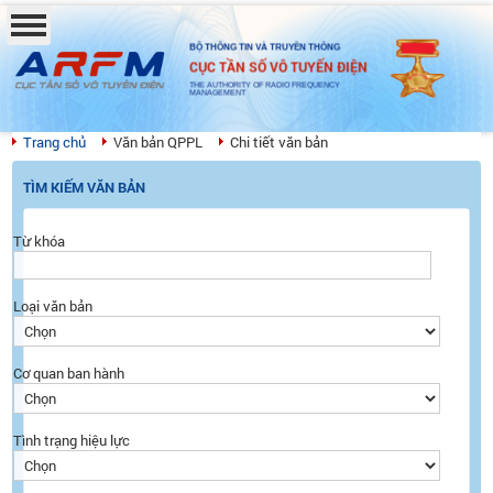
BỘ THÔNG TIN VÀ TRUYỀN THÔNG
CỤC TẦN SỐ VÔ TUYẾN ĐIỆN
THE AUTHORITY OF RADIO FREQUENCY
MANAGEMENT
Trang chủ
Văn bản QPPL
Chi tiết văn bản
TÌM KIẾM VĂN BẢN
Từ khóa
Loại văn bản
Cơ quan ban hành
Tình trạng hiệu lực