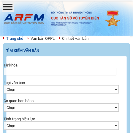
BỘ THÔNG TIN VÀ TRUYỀN THÔNG
CỤC TẦN SỐ VÔ TUYẾN ĐIỆN
THE AUTHORITY OF RADIO FREQUENCY
MANAGEMENT
Trang chủ
Văn bản QPPL
Chi tiết văn bản
TÌM KIẾM VĂN BẢN
Từ khóa
Loại văn bản
Cơ quan ban hành
Tình trạng hiệu lực