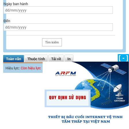
Ngày ban hành
Đến
[ - ]
Toàn văn
Thuộc tính
Tải về
In
Hiệu lực:
Còn hiệu lực
Ngày ban hành:
14/03/2018