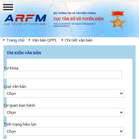
BỘ THÔNG TIN VÀ TRUYỀN THÔNG
CỤC TẦN SỐ VÔ TUYẾN ĐIỆN
THE AUTHORITY OF RADIO FREQUENCY
MANAGEMENT
Trang chủ
Văn bản QPPL
Chi tiết văn bản
TÌM KIẾM VĂN BẢN
Từ khóa
Loại văn bản
Cơ quan ban hành
Tình trạng hiệu lực