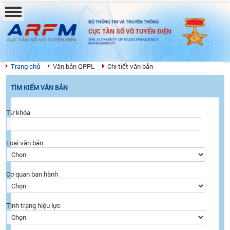
BỘ THÔNG TIN VÀ TRUYỀN THÔNG
CỤC TẦN SỐ VÔ TUYẾN ĐIỆN
THE AUTHORITY OF RADIO FREQUENCY
MANAGEMENT
Trang chủ
Văn bản QPPL
Chi tiết văn bản
TÌM KIẾM VĂN BẢN
Từ khóa
Loại văn bản
Cơ quan ban hành
Tình trạng hiệu lực