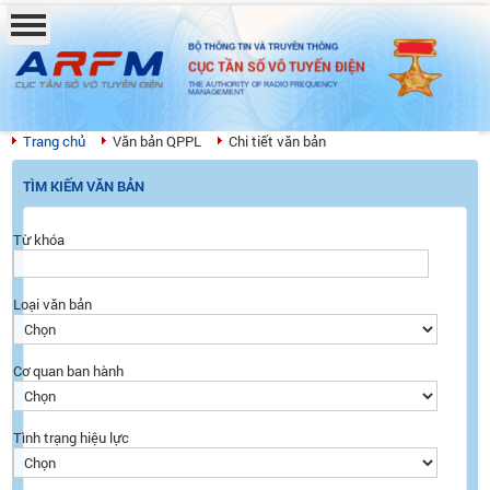
BỘ THÔNG TIN VÀ TRUYỀN THÔNG
CỤC TẦN SỐ VÔ TUYẾN ĐIỆN
THE AUTHORITY OF RADIO FREQUENCY
MANAGEMENT
Trang chủ
Văn bản QPPL
Chi tiết văn bản
TÌM KIẾM VĂN BẢN
Từ khóa
Loại văn bản
Cơ quan ban hành
Tình trạng hiệu lực