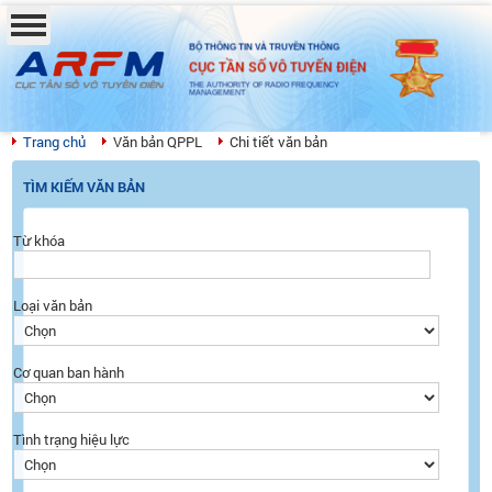
BỘ THÔNG TIN VÀ TRUYỀN THÔNG
CỤC TẦN SỐ VÔ TUYẾN ĐIỆN
THE AUTHORITY OF RADIO FREQUENCY
MANAGEMENT
Trang chủ
Văn bản QPPL
Chi tiết văn bản
TÌM KIẾM VĂN BẢN
Từ khóa
Loại văn bản
Cơ quan ban hành
Tình trạng hiệu lực