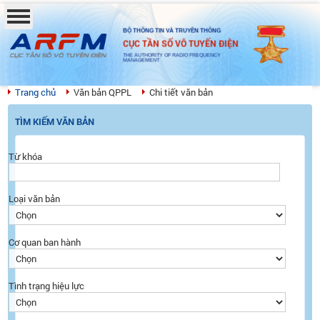
BỘ THÔNG TIN VÀ TRUYỀN THÔNG
CỤC TẦN SỐ VÔ TUYẾN ĐIỆN
THE AUTHORITY OF RADIO FREQUENCY
MANAGEMENT
Trang chủ
Văn bản QPPL
Chi tiết văn bản
TÌM KIẾM VĂN BẢN
Từ khóa
Loại văn bản
Cơ quan ban hành
Tình trạng hiệu lực