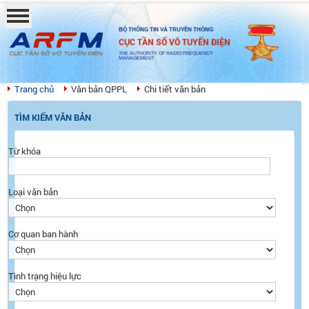
BỘ THÔNG TIN VÀ TRUYỀN THÔNG
CỤC TẦN SỐ VÔ TUYẾN ĐIỆN
THE AUTHORITY OF RADIO FREQUENCY
MANAGEMENT
Trang chủ
Văn bản QPPL
Chi tiết văn bản
TÌM KIẾM VĂN BẢN
Từ khóa
Loại văn bản
Cơ quan ban hành
Tình trạng hiệu lực