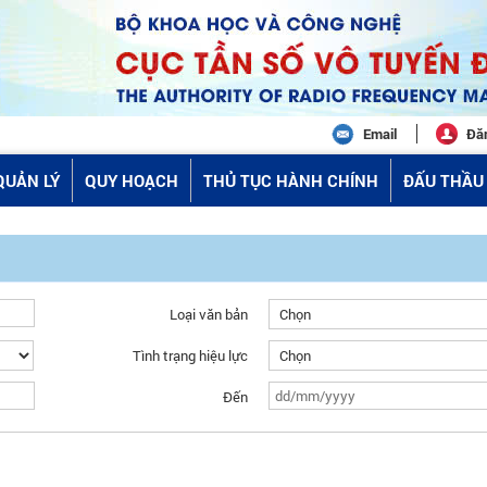
Email
Đă
QUẢN LÝ
QUY HOẠCH
THỦ TỤC HÀNH CHÍNH
ĐẤU THẦU 
Loại văn bản
Tình trạng hiệu lực
Đến