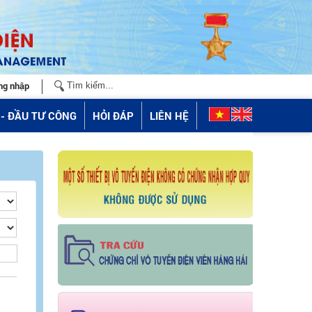
ng nhập
- ĐẦU TƯ CÔNG
HỎI ĐÁP
LIÊN HỆ