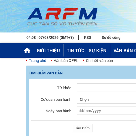
04:08 | 07/08/2026 (GMT+7)
RSS
Sơ đồ cổng
GIỚI THIỆU
TIN TỨC - SỰ KIỆN
VĂN BẢN 
Trang chủ
Văn bản QPPL
Chi tiết văn bản
TÌM KIẾM VĂN BẢN
Từ khóa
Cơ quan ban hành
Ngày ban hành