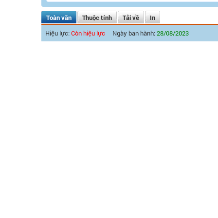
Toàn văn
Thuộc tính
Tải về
In
Hiệu lực:
Còn hiệu lực
Ngày ban hành:
28/08/2023