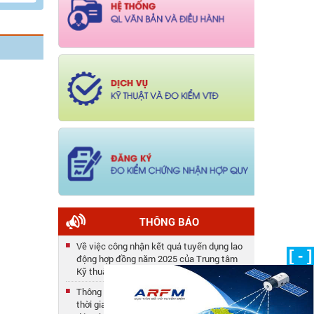
THÔNG BÁO
Về việc công nhận kết quả tuyển dụng lao
[ - ]
động hợp đồng năm 2025 của Trung tâm
Kỹ thuật
Thông báo số 33/TB-TTKT về việc gia hạn
thời gian tiếp nhận hồ sơ tuyển dụng lao