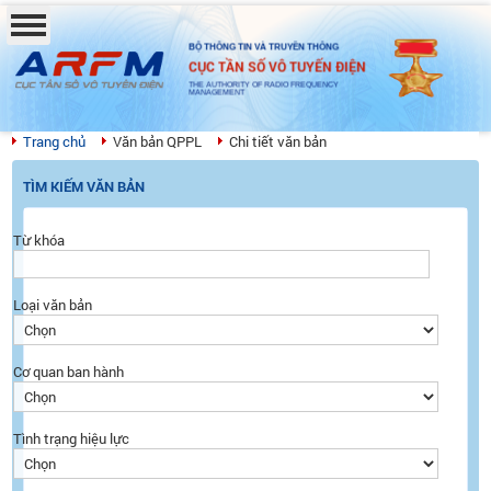
BỘ THÔNG TIN VÀ TRUYỀN THÔNG
CỤC TẦN SỐ VÔ TUYẾN ĐIỆN
THE AUTHORITY OF RADIO FREQUENCY
MANAGEMENT
Trang chủ
Văn bản QPPL
Chi tiết văn bản
TÌM KIẾM VĂN BẢN
Từ khóa
Loại văn bản
Cơ quan ban hành
Tình trạng hiệu lực