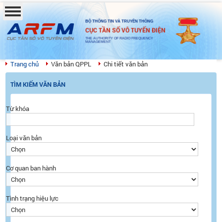
BỘ THÔNG TIN VÀ TRUYỀN THÔNG
CỤC TẦN SỐ VÔ TUYẾN ĐIỆN
THE AUTHORITY OF RADIO FREQUENCY
MANAGEMENT
Trang chủ
Văn bản QPPL
Chi tiết văn bản
TÌM KIẾM VĂN BẢN
Từ khóa
Loại văn bản
Cơ quan ban hành
Tình trạng hiệu lực