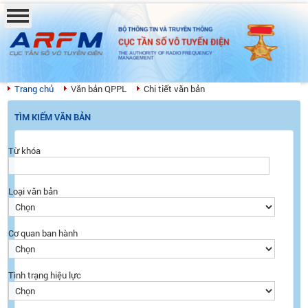
BỘ THÔNG TIN VÀ TRUYỀN THÔNG
CỤC TẦN SỐ VÔ TUYẾN ĐIỆN
THE AUTHORITY OF RADIO FREQUENCY
MANAGEMENT
Trang chủ
Văn bản QPPL
Chi tiết văn bản
TÌM KIẾM VĂN BẢN
Từ khóa
Loại văn bản
Cơ quan ban hành
Tình trạng hiệu lực