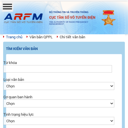
BỘ THÔNG TIN VÀ TRUYỀN THÔNG
CỤC TẦN SỐ VÔ TUYẾN ĐIỆN
THE AUTHORITY OF RADIO FREQUENCY
MANAGEMENT
Trang chủ
Văn bản QPPL
Chi tiết văn bản
TÌM KIẾM VĂN BẢN
Từ khóa
Loại văn bản
Cơ quan ban hành
Tình trạng hiệu lực