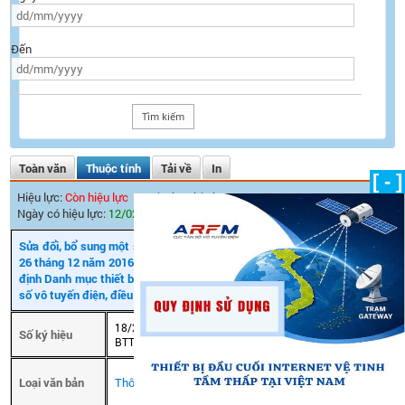
Đến
Toàn văn
Thuộc tính
Tải về
In
[ - ]
Hiệu lực:
Còn hiệu lực
Ngày ban hành:
20/12/2018
Ngày có hiệu lực:
12/02/2019
Sửa đổi, bổ sung một số Điều của Thông tư số 46/2016/TT-BTTTT ngày
26 tháng 12 năm 2016 của Bộ trưởng Bộ Thông tin và Truyền thông quy
định Danh mục thiết bị vô tuyến điện được miễn giấy phép sử dụng tần
số vô tuyến điện, điều khiển kỹ thuật và khai thác kèm theo
18/2018/TT-
Số ký hiệu
Ngày ban hành
20/12/2018
BTTTT
Ngày có hiệu
Loại văn bản
Thông tư
12/02/2019
lực