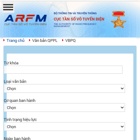
BỘ THÔNG TIN VÀ TRUYỀN THÔNG
CỤC TẦN SỐ VÔ TUYẾN ĐIỆN
THE AUTHORITY OF RADIO FREQUENCY
MANAGEMENT
Trang chủ
Văn bản QPPL
VBPQ
Từ khóa
Loại văn bản
Cơ quan ban hành
Tình trạng hiệu lực
Ngày ban hành