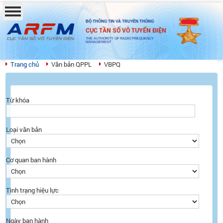
BỘ THÔNG TIN VÀ TRUYỀN THÔNG
CỤC TẦN SỐ VÔ TUYẾN ĐIỆN
THE AUTHORITY OF RADIO FREQUENCY
MANAGEMENT
Trang chủ
Văn bản QPPL
VBPQ
Từ khóa
Loại văn bản
Cơ quan ban hành
Tình trạng hiệu lực
Ngày ban hành