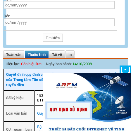
Đến
Toàn văn
Thuộc tính
Tải về
In
Hiệu lực:
Còn hiệu lực
Ngày ban hành:
14/10/2008
[ - ]
Quyết định quy định chức năng, nhiệm vụ, quyền hạn và cơ cấu tổ chức
của Trung tâm Tần số vô tuyến điện khu vực VIII thuộc Cục Tần số vô
tuyến điện
1524/QĐ-
Số ký hiệu
Ngày ban hành
14/10/2008
BTTTT
Ngày có hiệu
Loại văn bản
Quyết định
lực
Bộ Thông tin
Cơ quan ban