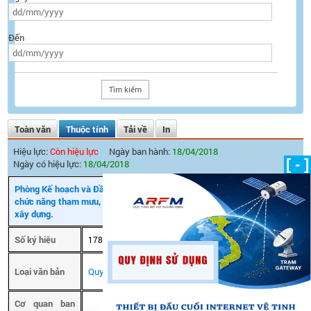
Đến
Toàn văn
Thuộc tính
Tải về
In
Hiệu lực:
Còn hiệu lực
Ngày ban hành:
18/04/2018
[ - ]
Ngày có hiệu lực:
18/04/2018
Phòng Kế hoạch và Đầu tư là đơn vị thuộc Cục Tần số vô tuyến điện có
chức năng tham mưu, giúp Cục trưởng trong lĩnh vực kế hoạch, đầu tư,
xây dựng.
Số ký hiệu
Ngày ban hành
178/QĐ-CTS
18/04/2018
Ngày có hiệu
Loại văn bản
Quyết định
18/04/2018
lực
Cơ quan ban