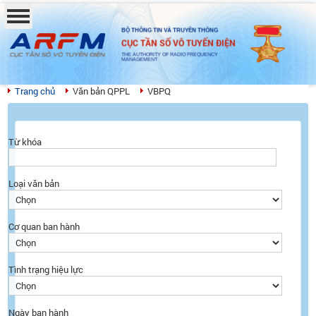
BỘ THÔNG TIN VÀ TRUYỀN THÔNG
CỤC TẦN SỐ VÔ TUYẾN ĐIỆN
THE AUTHORITY OF RADIO FREQUENCY
MANAGEMENT
Trang chủ
Văn bản QPPL
VBPQ
Từ khóa
Loại văn bản
Cơ quan ban hành
Tình trạng hiệu lực
Ngày ban hành