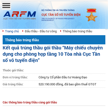
BỘ THÔNG TIN VÀ TRUYỀN THÔNG
CỤC TẦN SỐ VÔ TUYẾN ĐIỆN
THE AUTHORITY OF RADIO FREQUENCY
MANAGEMENT
Trang chủ
Đấu thầu - Đầu tư công
Thông báo trúng thầu
Thông báo trúng thầu
Kết quả trúng thầu gói thầu “Máy chiếu chuyên
dụng cho phòng họp tầng 10 Tòa nhà Cục Tần
số vô tuyến điện”
Thuộc gói thầu:
Đơn vị trúng thầu:
Công ty Cổ phần Đầu tư Hoàng Đạo
Giá trúng thầu:
520.190.000 đồng, đã bao gồm thuế GTGT
Các thông báo trúng thầu cùng gói thầu