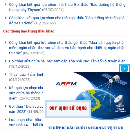
Công khai kết quả lựa chọn nhà thầu Gói thầu "Bảo dưỡng hệ thống
thang máy Thysen"
(05/07/2024)
Công khai kết quả lựa chọn nhà thầu gói thầu "Bảo dưỡng hệ thống bãi
đỗ xe tự động"
(15/12/2022)
Các thông báo trúng thầu khác
Công khai kết quả lựa chọn nhà thầu gói thầu "Mua bản quyền phần
mềm ngăn chặn thư rác và dịch vụ bảo hạnh cho thiết bị ngăn chặn
thư rác"
(09/09/2025)
Gói thầu sửa chữa hè, bậc tam cấp Tòa nhà Cục Tần số vô tuyến điện
(18/12/2023)
[ - ]
Thay các tấm kính vỡ tại Tòa nhà Cục Tần số vô tuyến điện
(04/12/2023)
Kết quả lựa chọn nhà thầu gói thầu “Mua sắm vật tư, linh kiện phục vụ
sửa chữa hệ thống bãi đỗ xe tự động tại tòa nhà Cục Tần số vô tuyến
điện”
(26/10/2023)
Gói thầu " Dịch vụ quản lý vận hành Tòa nhà Cục Tần số vô tuyến điện
năm 2023"
(11/09/2023)
Lựa chọn nhà thầu gói thầu: "Dịch vụ tổ chức Hội nghị vô tuyến khu
vực Châu Á - Thái Bình Dương lần thứ 31 (AWG-31)
(27/03/2023)