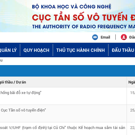
Email
Đă
QUẢN LÝ
QUY HOẠCH
THỦ TỤC HÀNH CHÍNH
ĐẤU THẦU 
ầu
gói thầu / Dự án
Ngà
thống bãi đỗ xe tự động"
15
 Cục Tần số vô tuyến điện"
25
m soát V/UHF (trạm cố định) tại Củ Chi” thuộc Kế hoạch mua sắm tài sản
22