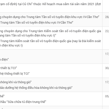
trạm cố định) tại Củ Chi” thuộc Kế hoạch mua sắm tài sản năm 2021 (đợt
ng chuyên dụng cho Trung tâm Tần số vô tuyến điện khu vực IV-Cần Thơ”
28
Trung tâm Tần số vô tuyến điện khu vực IV-Cần Thơ”
ờng chuyên dụng cho Trung tâm Kiểm soát tần số vô tuyến điện quốc gia
22
ung tâm Tần số vô tuyến điện khu vực I)”
Trung tâm Kiểm soát tần số vô tuyến điện quốc gia (nay là Đài kiểm soát
 điện khu vực I)
17
 điện”
thiết bị TCI"
30
hệ thống thiết bị TCI"
hông khí và thông gió"
17
ảo dưỡng hệ thống điều hòa không khí và thông gió”
thế"
05
thầu “Sửa chữa tủ điện trung thế”