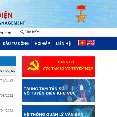
ng nhập
- ĐẦU TƯ CÔNG
HỎI ĐÁP
LIÊN HỆ
y công bố
/12/2022
/08/2022
/04/2022