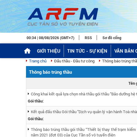
00:34 | 08/08/2026 (GMT+7)
RSS
Sơ đồ cổng
GIỚI THIỆU
TIN TỨC - SỰ KIỆN
VĂN BẢN 
Trang chủ
Đấu thầu - Đầu tư công
Thông báo trúng th
Thông báo trúng thầu
Tên 
Công khai kết quả lựa chọn nhà thầu gói thầu "Bảo dưỡng hệ 
Gói thầu:
Kết quả đấu thầu Gói thầu "Dịch vụ quản lý vận hành Toà nhà
Gói thầu:
Thông báo trúng thầu gói thầu “Thiết bị thay thế trạm kiể
năm 2021 (đợt 03) của Cục Tần số vô tuyến điện