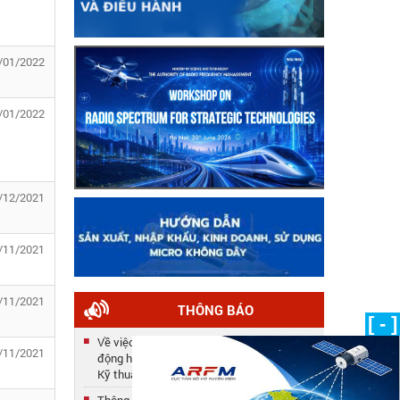
/01/2022
/01/2022
/12/2021
/11/2021
/11/2021
THÔNG BÁO
[ - ]
Về việc công nhận kết quả tuyển dụng lao
/11/2021
động hợp đồng năm 2025 của Trung tâm
Kỹ thuật
Thông báo số 33/TB-TTKT về việc gia hạn