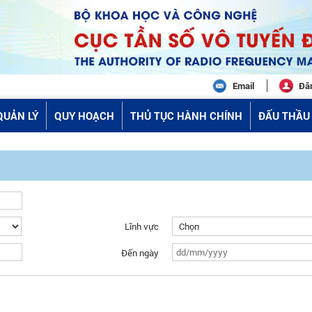
Email
Đă
QUẢN LÝ
QUY HOẠCH
THỦ TỤC HÀNH CHÍNH
ĐẤU THẦU 
Lĩnh vực
Đến ngày