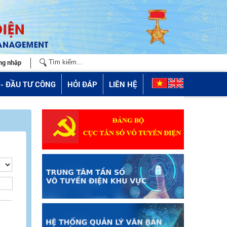
ng nhập
- ĐẦU TƯ CÔNG
HỎI ĐÁP
LIÊN HỆ