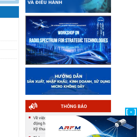
THÔNG BÁO
[ - ]
Về việc công nhận kết quả tuyển dụng lao
động hợp đồng năm 2025 của Trung tâm
Kỹ thuật
Thông báo số 33/TB-TTKT về việc gia hạn