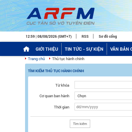
12:59 | 08/08/2026 (GMT+7)
RSS
Sơ đồ cổng
GIỚI THIỆU
TIN TỨC - SỰ KIỆN
VĂN BẢN 
Trang chủ
Thủ tục hành chính
TÌM KIẾM THỦ TỤC HÀNH CHÍNH
Từ khóa
Cơ quan ban hành
Thời gian