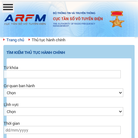
BỘ THÔNG TIN VÀ TRUYỀN THÔNG
CỤC TẦN SỐ VÔ TUYẾN ĐIỆN
THE AUTHORITY OF RADIO FREQUENCY
MANAGEMENT
Trang chủ
Thủ tục hành chính
TÌM KIẾM THỦ TỤC HÀNH CHÍNH
Từ khóa
Cơ quan ban hành
Lĩnh vực
Thời gian