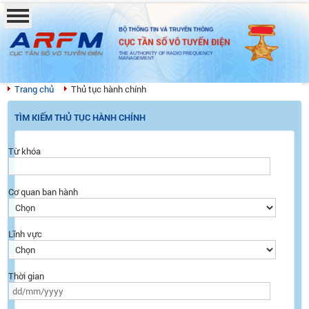
BỘ THÔNG TIN VÀ TRUYỀN THÔNG
CỤC TẦN SỐ VÔ TUYẾN ĐIỆN
THE AUTHORITY OF RADIO FREQUENCY
MANAGEMENT
Trang chủ
Thủ tục hành chính
TÌM KIẾM THỦ TỤC HÀNH CHÍNH
Từ khóa
Cơ quan ban hành
Lĩnh vực
Thời gian