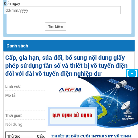
Đến ngày
Danh sách
Cấp, gia hạn, sửa đổi, bổ sung nội dung giấy
phép sử dụng tần số và thiết bị vô tuyến điện
[ - ]
đối với đài vô tuyến điện nghiệp dư
Lĩnh vực:
Đài vô tuyến điện nghiệp dư
Mô tả:
Cấp, gia hạn, sửa đổi, bổ sung nội dung giấy
phép sử dụng tần số và thiết bị vô tuyến điện
đối với đài vô tuyến điện nghiệp dư
Thời gian:
08/05/2015
Nội dung
Thủ tục
Cấp, gia hạn, sửa đổi, bổ sung nội dung giấy phép sử