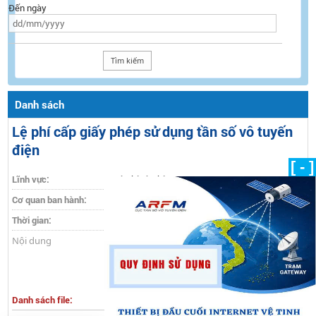
Đến ngày
Danh sách
Lệ phí cấp giấy phép sử dụng tần số vô tuyến
điện
[ - ]
Lĩnh vực:
Lệ phí và phí
Cơ quan ban hành:
Bộ Tài chính
Thời gian:
16/12/2015
Nội dung
Danh sách file: