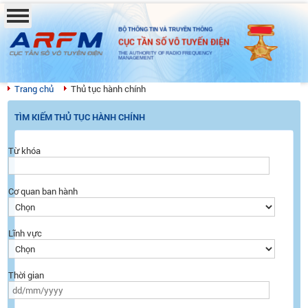
BỘ THÔNG TIN VÀ TRUYỀN THÔNG
CỤC TẦN SỐ VÔ TUYẾN ĐIỆN
THE AUTHORITY OF RADIO FREQUENCY
MANAGEMENT
Trang chủ
Thủ tục hành chính
TÌM KIẾM THỦ TỤC HÀNH CHÍNH
Từ khóa
Cơ quan ban hành
Lĩnh vực
Thời gian